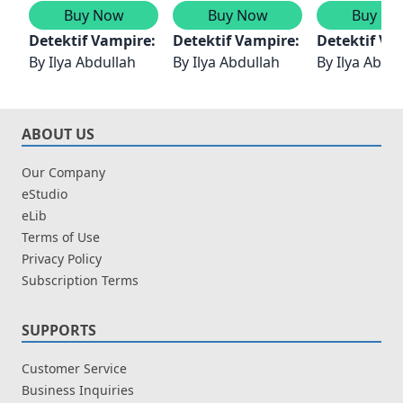
Buy Now
Buy Now
Buy No
Detektif Vampire: Patung Voodoo
Detektif Vampire: Ilusi Maut
Detektif Va
By
Ilya Abdullah
By
Ilya Abdullah
By
Ilya Abdu
ABOUT US
Our Company
eStudio
eLib
Terms of Use
Privacy Policy
Subscription Terms
SUPPORTS
Customer Service
Business Inquiries